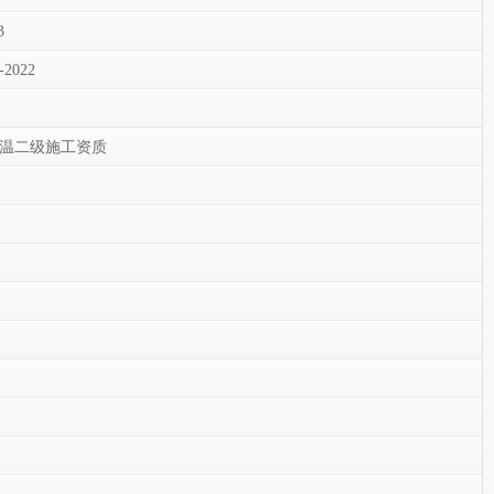
3
022
保温二级施工资质